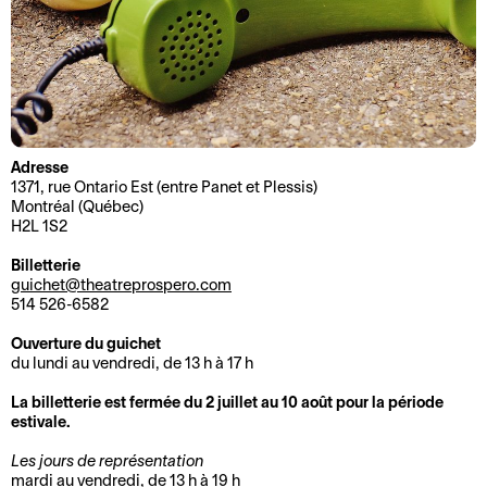
o
r
n
m
2
a
0
t
2
i
5
o
-
n
Adresse
1371, rue Ontario Est (entre Panet et Plessis)
2
s
Montréal (Québec)
0
H2L 1S2
A
L
2
c
e
Billetterie
6
guichet@theatreprospero.com
c
P
514 526-6582
M
e
r
o
s
o
Ouverture du guichet
du lundi au vendredi, de 13 h à 17 h
t
s
s
d
i
p
La billetterie est fermée du 2 juillet au 10 août pour la période
e
b
e
estivale.
l
i
r
Les jours de représentation
a
l
o
mardi au vendredi, de 13 h à 19 h