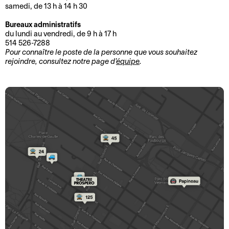
d
i
samedi, de 13 h à 14 h 30
M
B
i
t
Bureaux administratifs
a
i
r
é
du lundi au vendredi, de 9 h à 17 h
n
l
e
514 526-7288
Pour connaître le poste de la personne que vous souhaitez
C
d
l
c
rejoindre, consultez notre page d’
équipe
.
o
a
e
t
o
t
t
i
r
e
t
o
d
t
e
n
o
d
r
E
n
i
i
n
n
r
e
t
é
e
B
C
o
e
c
i
o
u
s
t
l
m
r
e
i
l
m
n
t
o
e
u
é
a
n
t
n
e
c
a