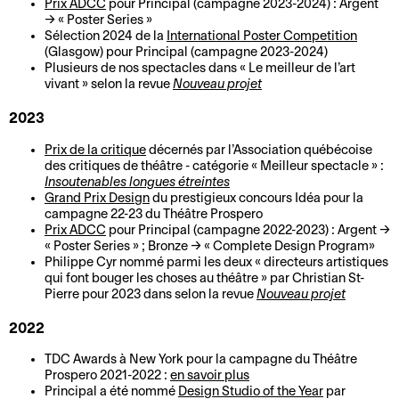
Prix ADCC
pour Principal (campagne 2023-2024) : Argent
t
a
c
r
→ « Poster Series »
A
e
u
è
t
Sélection 2024 de la
International Poster Competition
(Glasgow) pour Principal (campagne 2023-2024)
r
r
t
s
i
Plusieurs de nos spectacles dans « Le meilleur de l’art
c
i
é
s
vivant » selon la revue
Nouveau projet
h
C
e
t
R
2023
L
i
a
e
i
e
a
v
f
n
q
Prix de la critique
décernés par l’Association québécoise
n
b
e
é
l
u
des critiques de théâtre - catégorie « Meilleur spectacle » :
c
o
Insoutenables longues étreintes
s
-
i
e
Grand Prix Design
du prestigieux concours Idéa pour la
o
u
b
g
campagne 22-23 du Théâtre Prospero
C
n
t
a
H
n
Prix ADCC
pour Principal (campagne 2022-2023) : Argent →
a
t
i
« Poster Series » ; Bronze → « Complete Design Program»
r
i
e
Philippe Cyr nommé parmi les deux « directeurs artistiques
l
r
q
d
s
qui font bouger les choses au théâtre » par Christian St-
e
T
e
u
u
t
Pierre pour 2023 dans selon la revue
Nouveau projet
n
a
s
e
P
o
2022
d
r
p
r
r
V
E
r
i
u
o
i
TDC Awards à New York pour la campagne du Théâtre
ê
n
i
f
b
Prospero 2021-2022 :
en savoir plus
s
q
Principal a été nommé
Design Studio of the Year
par
t
c
e
s
l