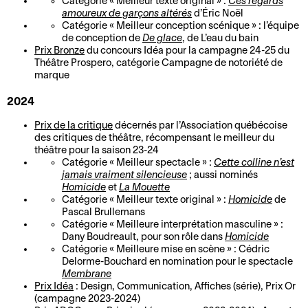
Catégorie « Meilleur texte original » :
Ces regards
d
i
amoureux de garçons altérés
d’Éric Noël
M
B
i
t
Catégorie « Meilleur conception scénique » : l’équipe
de conception de
De glace
, de L’eau du bain
a
i
r
é
Prix Bronze
du concours Idéa pour la campagne 24-25 du
n
l
e
Théâtre Prospero, catégorie Campagne de notoriété de
C
d
l
c
marque
o
a
e
t
2024
o
t
t
i
r
e
t
o
Prix de la critique
décernés par l’Association québécoise
d
t
des critiques de théâtre, récompensant le meilleur du
e
n
théâtre pour la saison 23-24
o
d
r
Catégorie « Meilleur spectacle » :
Cette colline n’est
E
n
i
i
jamais vraiment silencieuse
; aussi nominés
n
n
r
Homicide
et
La Mouette
e
Catégorie « Meilleur texte original » :
Homicide
de
t
é
e
Pascal Brullemans
B
C
o
e
c
Catégorie « Meilleure interprétation masculine » :
i
o
u
s
t
Dany Boudreault, pour son rôle dans
Homicide
Catégorie « Meilleure mise en scène » : Cédric
l
m
r
e
i
Delorme-Bouchard en nomination pour le spectacle
l
m
n
t
o
Membrane
e
u
é
a
n
Prix Idéa
: Design, Communication, Affiches (série), Prix Or
(campagne 2023-2024)
t
n
e
c
a