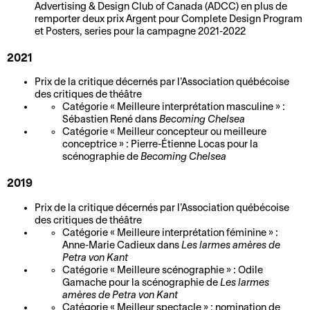
p
u
Advertising & Design Club of Canada (ADCC) en plus de
e
h
r
e
i
e
e
remporter deux prix Argent pour Complete Design Program
m
a
t
q
et Posters, series pour la campagne 2021-2022
r
e
n
É
f
u
o
2021
n
t
q
o
e
t
i
À
u
r
s
Prix de la critique décernés par l’Association québécoise
s
e
des critiques de théâtre
p
i
f
Catégorie « Meilleure interprétation masculine » :
A
e
r
r
p
a
Sébastien René dans
Becoming Chelsea
r
t
o
e
i
Catégorie « Meilleur concepteur ou meilleure
L
t
a
conceptrice » : Pierre-Étienne Locas pour la
x
e
t
scénographie de
Becoming Chelsea
e
i
c
i
t
s
p
s
c
m
C
2019
r
G
t
e
i
A
Prix de la critique décernés par l’Association québécoise
o
r
e
s
t
des critiques de théâtre
j
L
o
s
s
é
Catégorie « Meilleure interprétation féminine » :
e
e
u
e
o
Anne-Marie Cadieux dans
Les larmes amères de
Petra von Kant
t
D
G
p
n
i
Catégorie « Meilleure scénographie » : Odile
e
r
e
r
r
Gamache pour la scénographie de
Les larmes
S
v
o
s
é
e
amères de Petra von Kant
o
Catégorie « Meilleur spectacle » : nomination de