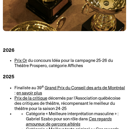
o
r
n
m
2
a
0
t
2
i
5
o
-
n
2026
2
s
0
Prix Or
du concours Idéa pour la campagne 25-26 du
A
L
2
Théâtre Prospero, catégorie Affiches
c
e
6
2025
c
P
M
e
r
e
Finaliste au 39
Grand Prix du Conseil des arts de Montréal
o
s
o
:
en savoir plus
t
s
s
Prix de la critique
décernés par l’Association québécoise
des critiques de théâtre, récompensant le meilleur du
d
i
p
théâtre pour la saison 24-25
e
b
e
Catégorie « Meilleure interprétation masculine » :
l
i
r
Gabriel Szabo pour son rôle dans
Ces regards
amoureux de garçons altérés
a
l
o