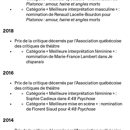
i
u
e
s
s
Platonov : amour, haine et angles morts
u
s
p
t
i
Catégorie « Meilleure interprétation masculine » :
t
A
t
e
s
d
nomination de Renaud Lacelle-Bourdon pour
e
Platonov : amour, haine et angles morts
ff
e
d
o
e
n
i
c
e
u
n
2018
i
c
h
l
t
c
r
h
Prix de la critique décernés par l’Association québécoise
n
a
i
e
des critiques de théâtre
e
i
V
e
Catégorie « Meilleure interprétation féminine » :
L
É
s
q
e
n
nomination de Marie-France Lambert dans
Je
e
c
e
disparais
u
i
p
s
o
t
e
l
é
2016
a
l
c
s
l
d
r
e
a
Prix de la critique décernés par l’Association québécoise
e
é
a
c
des critiques de théâtre
d
r
t
e
g
Catégorie « Meilleure interprétation féminine » :
h
e
t
p
o
Sophie Cadieux dans
4:48 Psychose
i
P
l
e
Catégorie « Meilleure mise en scène » : nomination
l
g
t
de Florent Siaud pour
4:48 Psychose
r
a
s
a
i
e
i
t
n
q
2014
c
L
x
r
s
u