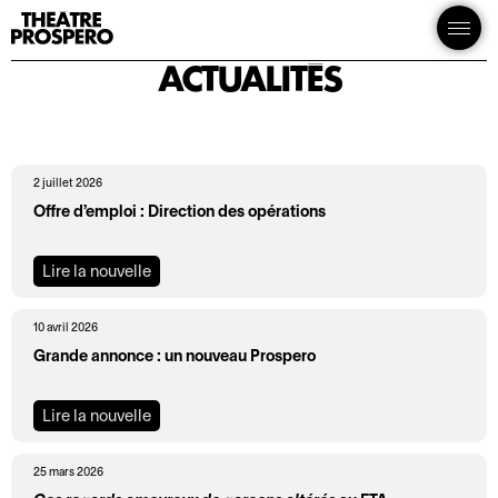
MENU
Actualités
Théâtre
P
Ouvrir
PRINCIPAL
Prospero
le
r
menu
ACTUALITÉS
o
g
r
a
2 juillet 2026
m
Offre d’emploi : Direction des opérations
m
a
t
Lire la nouvelle
i
o
10 avril 2026
n
Grande annonce : un nouveau Prospero
S
I
Lire la nouvelle
a
n
i
f
25 mars 2026
s
o