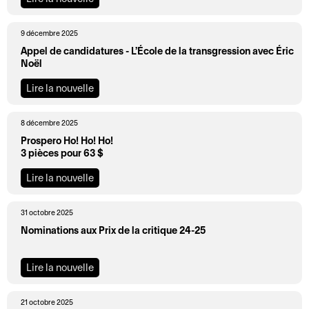
d
i
M
B
i
t
9 décembre 2025
a
i
r
é
Appel de candidatures - L’École de la transgression avec Éric
n
l
e
Noël
C
d
l
c
o
a
Lire la nouvelle
e
t
o
t
t
i
r
e
t
o
8 décembre 2025
d
t
e
n
Prospero Ho! Ho! Ho!
3 pièces pour 63 $
o
d
r
E
n
i
i
Lire la nouvelle
n
n
r
e
t
é
e
31 octobre 2025
B
C
o
e
c
Nominations aux Prix de la critique 24-25
i
o
u
s
t
l
m
r
e
i
Lire la nouvelle
l
m
n
t
o
e
u
é
a
n
t
n
e
c
a
21 octobre 2025