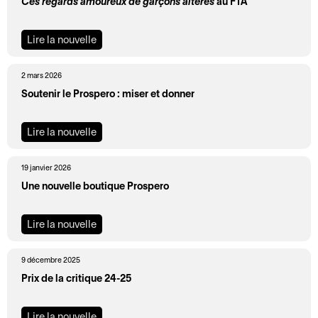
Ces regards amoureux de garçons altérés
au FTA
o
r
n
m
2
a
Lire la nouvelle
0
t
2
i
2 mars 2026
5
o
Soutenir le Prospero : miser et donner
-
n
2
s
Lire la nouvelle
0
A
L
2
19 janvier 2026
c
e
6
Une nouvelle boutique Prospero
c
P
M
e
r
o
s
o
Lire la nouvelle
t
s
s
d
i
p
9 décembre 2025
e
b
e
Prix de la critique 24-25
l
i
r
a
l
o
Lire la nouvelle