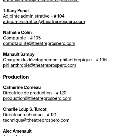
d
i
M
B
Tiffany Penet
i
t
Adjointe administrative – # 104
a
i
r
é
adjadministration@theatreprospero.com
n
l
e
C
d
l
Nathalie Colin
c
Comptable – # 105
o
a
e
t
comptabilite@theatreprospero.com
o
t
t
i
r
e
t
Mahault Sampy
o
Chargée du développement philanthropique – # 106
d
t
e
n
philanthropie@theatreprospero.com
o
d
r
E
n
i
i
Production
n
n
r
e
Catherine Comeau
t
é
e
Directrice de production – # 120
B
C
o
e
c
production@theatreprospero.com
i
o
u
s
t
Charlie Loup S. Turcot
l
m
r
e
i
Directeur technique – # 121
l
m
n
t
o
technique@theatreprospero.com
e
u
é
a
n
Alec Arsenault
t
n
e
c
a