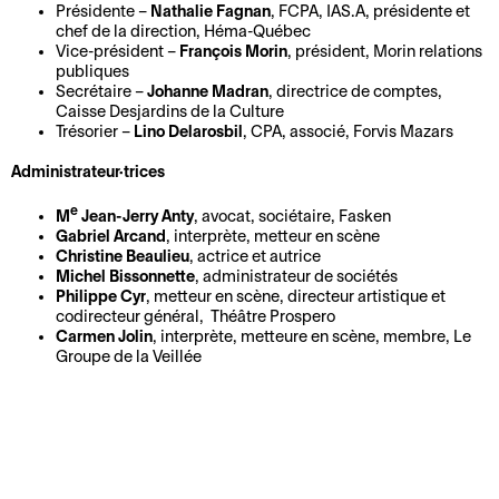
i
u
e
s
s
Présidente –
Nathalie Fagnan
, FCPA, IAS.A, présidente et
u
s
p
t
i
chef de la direction, Héma-Québec
t
A
Vice-président –
François Morin
, président, Morin relations
t
e
s
d
publiques
e
ff
e
d
o
e
Secrétaire –
Johanne Madran
, directrice de comptes,
n
i
c
e
u
n
Caisse Desjardins de la Culture
i
c
Trésorier –
Lino Delarosbil
, CPA, associé, Forvis Mazars
h
l
t
c
r
h
n
a
i
e
Administrateur·trices
e
i
V
e
L
É
s
e
q
e
n
M
Jean-Jerry Anty
, avocat, sociétaire, Fasken
e
Gabriel Arcand
, interprète, metteur en scène
c
e
u
i
p
Christine Beaulieu
, actrice et autrice
s
o
t
e
l
é
Michel Bissonnette
, administrateur de sociétés
a
l
c
s
l
d
Philippe Cyr
, metteur en scène, directeur artistique et
r
codirecteur général, Théâtre Prospero
e
a
e
é
a
Carmen Jolin
, interprète, metteure en scène, membre, Le
c
d
r
t
e
g
Groupe de la Veillée
h
e
t
p
o
i
P
l
e
l
g
t
r
a
s
a
i
e
i
t
n
q
c
L
x
r
s
u