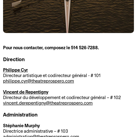
o
r
n
m
2
a
0
t
2
i
5
o
-
n
Pour nous contacter, composez le 514 526-7288.
2
s
Direction
0
A
L
2
Philippe Cyr
c
e
6
Directeur artistique et codirecteur général - # 101
philippe.cyr@theatreprospero.com
c
P
M
e
r
Vincent de Repentigny
o
s
o
Directeur du développement et codirecteur général – # 102
vincent.derepentigny@theatreprospero.com
t
s
s
d
i
p
Administration
e
b
e
Stéphanie Murphy
l
i
r
Directrice administrative – # 103
a
l
o
administration@theatreprospero.com