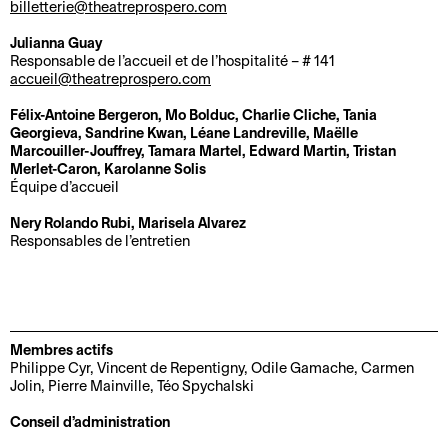
p
u
billetterie@theatreprospero.com
e
h
r
e
i
e
e
m
a
t
q
Julianna Guay
r
Responsable de l’accueil et de l’hospitalité – # 141
e
n
É
f
u
o
accueil@theatreprospero.com
n
t
q
o
e
t
i
À
u
r
s
Félix-Antoine Bergeron, Mo Bolduc, Charlie Cliche, Tania
Georgieva, Sandrine Kwan, Léane Landreville, Maëlle
s
e
p
i
f
Marcouiller-Jouffrey, Tamara Martel, Edward Martin, Tristan
A
e
r
r
p
a
Merlet-Caron, Karolanne Solis
r
t
o
e
i
Équipe d’accueil
L
t
a
x
e
t
Nery Rolando Rubi, Marisela Alvarez
e
i
c
i
t
s
Responsables de l’entretien
p
s
c
m
C
r
G
t
e
i
A
o
r
e
s
t
j
L
o
s
s
é
e
Membres actifs
e
u
e
o
Philippe Cyr, Vincent de Repentigny, Odile Gamache, Carmen
t
D
G
p
n
i
Jolin, Pierre Mainville, Téo Spychalski
e
r
e
r
r
S
Conseil d’administration
v
o
s
é
e
o