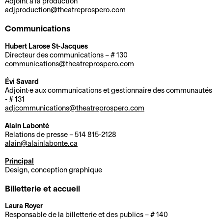
Adjoint à la production
t
a
c
r
adjproduction@theatreprospero.com
A
e
u
è
t
Communications
r
r
t
s
i
c
i
é
s
Hubert Larose St-Jacques
h
C
e
Directeur des communications – # 130
t
communications@theatreprospero.com
R
L
i
a
e
i
e
a
v
f
n
q
Évi Savard
n
b
e
é
l
Adjoint·e aux communications et gestionnaire des communautés
u
- # 131
c
o
s
-
i
e
adjcommunications@theatreprospero.com
o
u
b
g
C
n
t
a
H
n
Alain Labonté
Relations de presse – 514 815-2128
a
t
i
r
i
e
alain@alainlabonte.ca
l
r
q
d
s
e
T
e
u
u
t
Principal
Design, conception graphique
n
a
s
e
P
o
d
r
p
r
r
Billetterie et accueil
V
E
r
i
u
o
i
ê
n
i
f
b
Laura Royer
s
q
Responsable de la billetterie et des publics – # 140
t
c
e
s
l