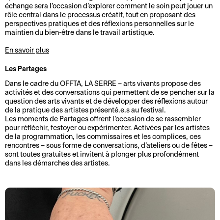
o
r
échange sera l’occasion d’explorer comment le soin peut jouer un
rôle central dans le processus créatif, tout en proposant des
n
m
perspectives pratiques et des réflexions personnelles sur le
2
a
maintien du bien-être dans le travail artistique.
0
t
En savoir plus
2
i
5
o
Les Partages
-
n
Dans le cadre du OFFTA, LA SERRE – arts vivants propose des
2
s
activités et des conversations qui permettent de se pencher sur la
0
question des arts vivants et de développer des réflexions autour
A
L
2
de la pratique des artistes présenté.e.s au festival.
Les moments de Partages offrent l’occasion de se rassembler
c
e
6
pour réfléchir, festoyer ou expérimenter. Activées par les artistes
c
P
de la programmation, les commissaires et les complices, ces
M
e
r
rencontres – sous forme de conversations, d’ateliers ou de fêtes –
sont toutes gratuites et invitent à plonger plus profondément
o
s
o
dans les démarches des artistes.
t
s
s
d
i
p
e
b
e
l
i
r
a
l
o