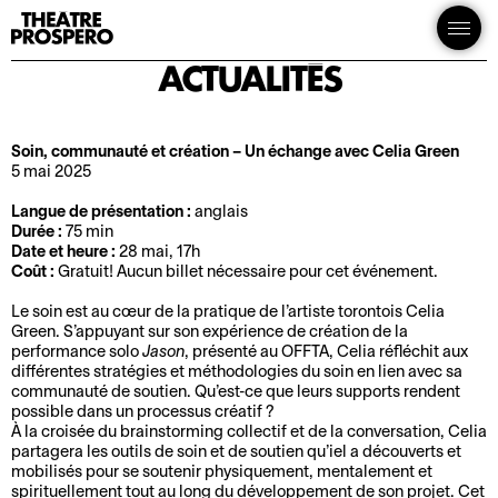
MENU
Soin,
Théâtre
P
Ouvrir
PRINCIPAL
Prospero
le
r
communauté
menu
ACTUALITÉS
o
et
g
r
création
Soin, communauté et création – Un échange avec Celia Green
a
5 mai 2025
–
m
Langue de présentation :
anglais
m
Un
Durée :
75 min
a
Date et heure :
28 mai, 17h
échange
t
Coût :
Gratuit! Aucun billet nécessaire pour cet événement.
i
avec
Le soin est au cœur de la pratique de l’artiste torontois Celia
o
Green. S’appuyant sur son expérience de création de la
Celia
n
performance solo
Jason
, présenté au OFFTA, Celia réfléchit aux
différentes stratégies et méthodologies du soin en lien avec sa
Green
communauté de soutien. Qu’est-ce que leurs supports rendent
S
I
possible dans un processus créatif ?
a
n
À la croisée du brainstorming collectif et de la conversation, Celia
partagera les outils de soin et de soutien qu’iel a découverts et
i
f
mobilisés pour se soutenir physiquement, mentalement et
s
o
spirituellement tout au long du développement de son projet. Cet