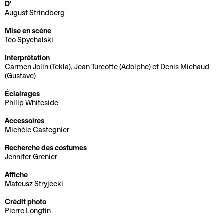
D’
d
i
August Strindberg
M
B
i
t
a
i
r
é
Mise en scène
Téo Spychalski
n
l
e
C
d
l
c
Interprétation
o
a
e
t
Carmen Jolin (Tekla), Jean Turcotte (Adolphe) et Denis Michaud
(Gustave)
o
t
t
i
r
e
t
o
Éclairages
d
t
e
n
Philip Whiteside
o
d
r
Accessoires
E
n
i
i
Michèle Castegnier
n
n
r
e
Recherche des costumes
t
é
e
Jennifer Grenier
B
C
o
e
c
i
o
u
s
t
Affiche
l
m
Mateusz Stryjecki
r
e
i
l
m
n
t
o
Crédit photo
e
u
é
a
n
Pierre Longtin
t
n
e
c
a