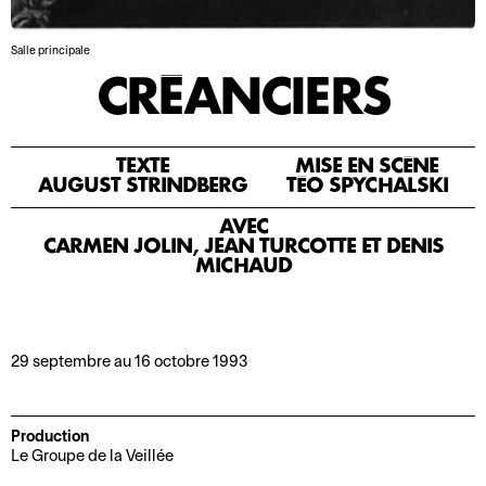
o
r
n
m
Salle principale
2
a
CRÉANCIERS
0
t
2
i
5
o
-
n
TEXTE
MISE EN SCÈNE
AUGUST STRINDBERG
TÉO SPYCHALSKI
2
s
0
AVEC
A
L
2
CARMEN JOLIN, JEAN TURCOTTE ET DENIS
c
e
MICHAUD
6
c
P
M
e
r
o
s
o
29 septembre au 16 octobre 1993
t
s
s
d
i
p
e
b
e
Production
l
i
r
Le Groupe de la Veillée
a
l
o