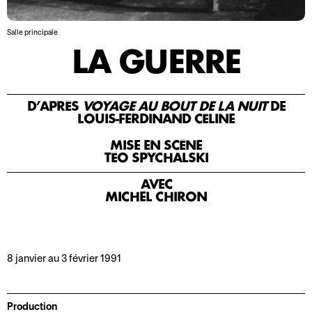
o
r
n
m
Salle principale
2
a
LA GUERRE
0
t
2
i
5
o
-
n
D’APRÈS
VOYAGE AU BOUT DE LA NUIT
DE
LOUIS-FERDINAND CÉLINE
2
s
0
MISE EN SCÈNE
A
L
2
TÉO SPYCHALSKI
c
e
6
AVEC
c
P
MICHEL CHIRON
M
e
r
o
s
o
t
s
s
d
i
p
8 janvier au 3 février 1991
e
b
e
l
i
r
a
l
o
Production