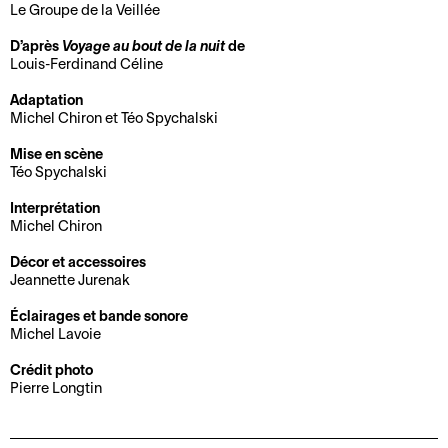
Le Groupe de la Veillée
d
i
M
B
i
t
D’après
Voyage au bout de la nuit
de
a
i
r
é
Louis-Ferdinand Céline
n
l
e
Adaptation
C
d
l
c
Michel Chiron et Téo Spychalski
o
a
e
t
o
t
t
Mise en scène
i
Téo Spychalski
r
e
t
o
d
t
e
n
Interprétation
o
d
r
Michel Chiron
E
n
i
i
Décor et accessoires
n
n
r
e
Jeannette Jurenak
t
é
e
Éclairages et bande sonore
B
C
o
e
c
Michel Lavoie
i
o
u
s
t
l
m
r
e
i
Crédit photo
Pierre Longtin
l
m
n
t
o
e
u
é
a
n
t
n
e
c
a