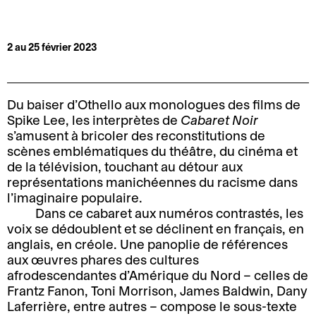
d
i
M
B
i
t
a
i
r
é
2 au 25 février 2023
n
l
e
C
d
l
c
o
a
e
t
Du baiser d’Othello aux monologues des films de
o
t
t
i
Spike Lee, les interprètes de
Cabaret Noir
r
e
t
o
s’amusent à bricoler des reconstitutions de
d
t
e
n
scènes emblématiques du théâtre, du cinéma et
o
d
r
de la télévision, touchant au détour aux
E
n
i
i
représentations manichéennes du racisme dans
n
n
r
e
l’imaginaire populaire.
t
é
e
Dans ce cabaret aux numéros contrastés, les
B
C
o
e
c
voix se dédoublent et se déclinent en français, en
i
o
anglais, en créole. Une panoplie de références
u
s
t
l
m
aux œuvres phares des cultures
r
e
i
afrodescendantes d’Amérique du Nord – celles de
l
m
n
t
o
Frantz Fanon, Toni Morrison, James Baldwin, Dany
e
u
é
a
n
Laferrière, entre autres – compose le sous-texte
t
n
e
c
a