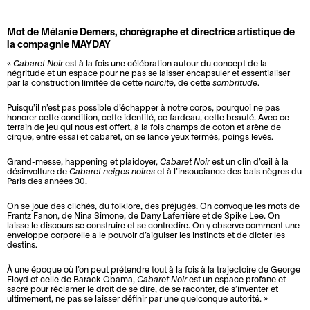
i
u
e
s
s
u
s
p
t
i
t
A
Mot de Mélanie Demers, chorégraphe et directrice artistique de
t
e
s
d
la compagnie MAYDAY
e
ff
e
d
o
e
n
i
«
Cabaret Noir
est à la fois une célébration autour du concept de la
c
e
u
n
négritude et un espace pour ne pas se laisser encapsuler et essentialiser
i
c
h
l
t
c
par la construction limitée de cette
noircité
, de cette
sombritude
.
r
h
n
a
i
e
Puisqu’il n’est pas possible d’échapper à notre corps, pourquoi ne pas
e
i
V
e
honorer cette condition, cette identité, ce fardeau, cette beauté. Avec ce
L
terrain de jeu qui nous est offert, à la fois champs de coton et arène de
É
s
q
e
n
cirque, entre essai et cabaret, on se lance yeux fermés, poings levés.
e
c
e
u
i
p
s
Grand-messe, happening et plaidoyer,
Cabaret Noir
est un clin d’œil à la
o
t
e
l
é
désinvolture de
Cabaret neiges noires
et à l’insouciance des bals nègres du
a
l
c
Paris des années 30.
s
l
d
r
e
a
e
é
a
On se joue des clichés, du folklore, des préjugés. On convoque les mots de
c
d
r
t
e
g
Frantz Fanon, de Nina Simone, de Dany Laferrière et de Spike Lee. On
laisse le discours se construire et se contredire. On y observe comment une
h
e
t
p
o
enveloppe corporelle a le pouvoir d’aiguiser les instincts et de dicter les
i
destins.
P
l
e
l
g
t
r
a
s
a
i
À une époque où l’on peut prétendre tout à la fois à la trajectoire de George
e
i
t
Floyd et celle de Barack Obama,
Cabaret Noir
est un espace profane et
n
q
sacré pour réclamer le droit de se dire, de se raconter, de s’inventer et
c
L
x
r
s
u
ultimement, ne pas se laisser définir par une quelconque autorité. »