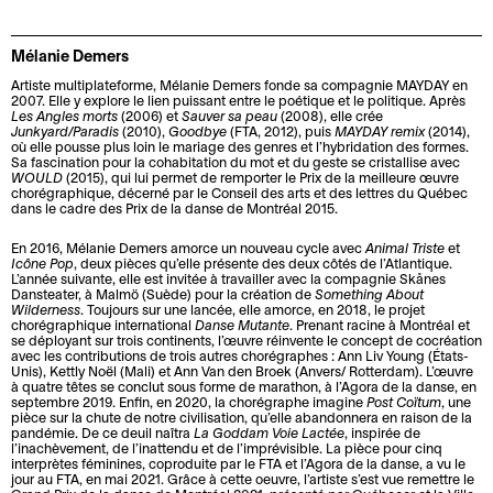
t
i
e
a
d
e
e
v
t
n
e
s
r
Mélanie Demers
d
C
s
s
e
i
h
g
s
Artiste multiplateforme, Mélanie Demers fonde sa compagnie MAYDAY en
2007. Elle y explore le lien puissant entre le poétique et le politique. Après
s
s
è
r
F
a
Les Angles morts
(2006) et
Sauver sa peau
(2008), elle crée
Junkyard/Paradis
(2010),
Goodbye
(FTA, 2012), puis
MAYDAY remix
(2014),
t
q
e
a
l
où elle pousse plus loin le mariage des genres et l’hybridation des formes.
i
u
s
Sa fascination pour la cohabitation du mot et du geste se cristallise avec
i
l
WOULD
(2015), qui lui permet de remporter le Prix de la meilleure œuvre
n
e
s
t
e
chorégraphique, décerné par le Conseil des arts et des lettres du Québec
dans le cadre des Prix de la danse de Montréal 2015.
c
s
i
e
s
t
-
o
s
En 2016, Mélanie Demers amorce un nouveau cycle avec
Animal Triste
et
Icône Pop
, deux pièces qu’elle présente des deux côtés de l’Atlantique.
P
i
c
n
u
L’année suivante, elle est invitée à travailler avec la compagnie Skånes
o
o
a
Dansteater, à Malmö (Suède) pour la création de
Something About
n
Wilderness
. Toujours sur une lancée, elle amorce, en 2018, le projet
A
l
n
d
d
chorégraphique international
Danse Mutante
. Prenant racine à Montréal et
se déployant sur trois continents, l’œuvre réinvente le concept de cocréation
p
i
s
e
o
avec les contributions de trois autres chorégraphes : Ann Liv Young (États-
p
Unis), Kettly Noël (Mali) et Ann Van den Broek (Anvers/ Rotterdam). L’œuvre
t
a
n
à quatre têtes se conclut sous forme de marathon, à l’Agora de la danse, en
D
e
i
u
septembre 2019. Enfin, en 2020, la chorégraphe imagine
Post Coïtum
, une
pièce sur la chute de notre civilisation, qu’elle abandonnera en raison de la
a
l
C
q
x
pandémie. De ce deuil naîtra
La Goddam Voie Lactée
, inspirée de
n
à
l’inachèvement, de l’inattendu et de l’imprévisible. La pièce pour cinq
o
u
interprètes féminines, coproduite par le FTA et l’Agora de la danse, a vu le
s
p
n
e
jour au FTA, en mai 2021. Grâce à cette oeuvre, l’artiste s’est vue remettre le