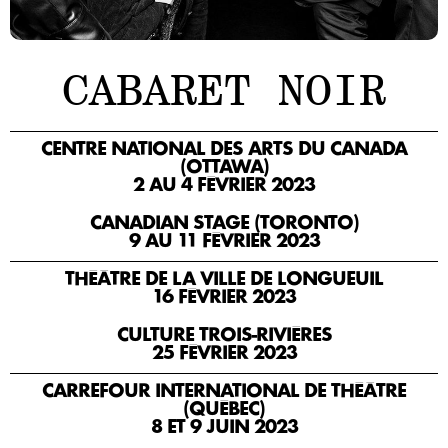
o
r
n
m
2
a
CABARET NOIR
0
t
2
i
5
o
CENTRE NATIONAL DES ARTS DU CANADA
-
n
(OTTAWA)
2
s
2 AU 4 FÉVRIER 2023
0
A
L
2
CANADIAN STAGE (TORONTO)
9 AU 11 FÉVRIER 2023
c
e
6
c
P
THÉÂTRE DE LA VILLE DE LONGUEUIL
M
e
r
16 FÉVRIER 2023
o
s
o
CULTURE TROIS-RIVIÈRES
t
s
s
25 FÉVRIER 2023
d
i
p
e
b
e
CARREFOUR INTERNATIONAL DE THÉÂTRE
(QUÉBEC)
l
i
r
8 ET 9 JUIN 2023
a
l
o