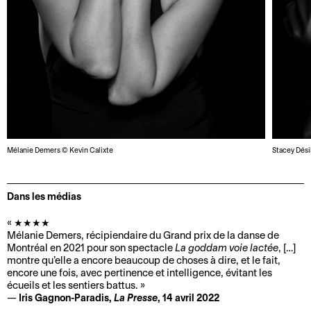
r
P
r
e
m
i
e
r
d
Mélanie Demers © Kevin Calixte
Stacey Dési
o
n
Dans les médias
i
m
★★★★
p
Mélanie Demers, récipiendaire du Grand prix de la danse de
o
Montréal en 2021 pour son spectacle
La goddam voie lactée
, […]
montre qu’elle a encore beaucoup de choses à dire, et le fait,
r
encore une fois, avec pertinence et intelligence, évitant les
t
écueils et les sentiers battus.
a
Iris Gagnon-Paradis,
La Presse
, 14 avril 2022