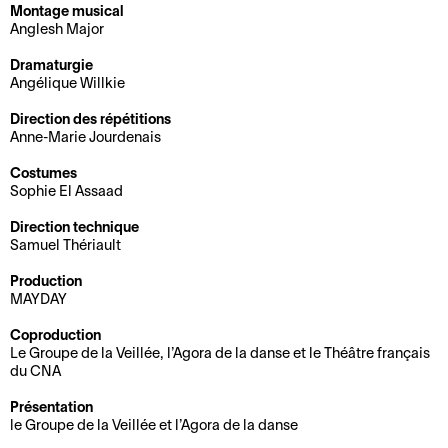
p
u
Montage musical
e
h
r
e
i
e
e
Anglesh Major
m
a
t
q
r
e
n
Dramaturgie
É
f
u
o
Angélique Willkie
n
t
q
o
e
t
i
À
u
r
s
Direction des répétitions
s
e
Anne-Marie Jourdenais
p
i
f
A
e
r
r
p
a
Costumes
r
t
o
e
i
Sophie El Assaad
L
t
a
x
e
t
Direction technique
e
i
c
i
t
s
Samuel Thériault
p
s
c
m
C
r
G
t
e
Production
i
A
MAYDAY
o
r
e
s
t
j
L
o
s
s
é
Coproduction
e
e
u
e
o
Le Groupe de la Veillée, l’Agora de la danse et le Théâtre français
du CNA
t
D
G
p
n
i
e
r
e
r
r
Présentation
S
v
o
s
é
e
le Groupe de la Veillée et l’Agora de la danse
o