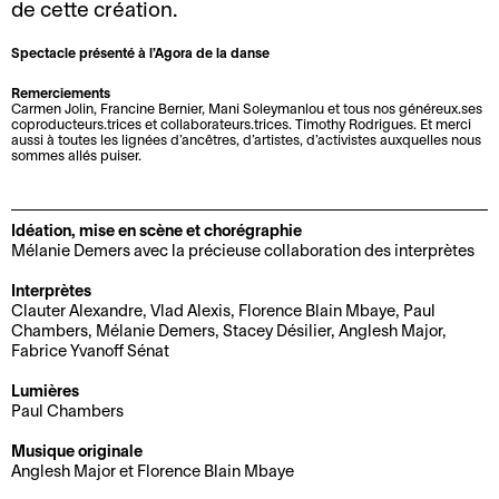
de cette création.
t
a
c
r
A
e
u
è
t
Spectacle présenté à l’Agora de la danse
r
r
t
s
i
Remerciements
c
i
é
s
Carmen Jolin, Francine Bernier, Mani Soleymanlou et tous nos généreux.ses
h
C
e
t
coproducteurs.trices et collaborateurs.trices. Timothy Rodrigues. Et merci
aussi à toutes les lignées d’ancêtres, d’artistes, d’activistes auxquelles nous
R
L
i
a
e
i
sommes allés puiser.
e
a
v
f
n
q
n
b
e
é
l
u
c
o
s
-
i
Idéation, mise en scène et chorégraphie
e
Mélanie Demers avec la précieuse collaboration des interprètes
o
u
b
g
C
n
t
a
H
n
Interprètes
a
t
i
r
i
e
Clauter Alexandre, Vlad Alexis, Florence Blain Mbaye, Paul
Chambers, Mélanie Demers, Stacey Désilier, Anglesh Major,
l
r
q
d
s
Fabrice Yvanoff Sénat
e
T
e
u
u
t
n
a
s
e
P
o
Lumières
Paul Chambers
d
r
p
r
r
V
E
r
i
u
o
i
Musique originale
ê
n
i
f
b
s
q
Anglesh Major et Florence Blain Mbaye
t
c
e
s
l