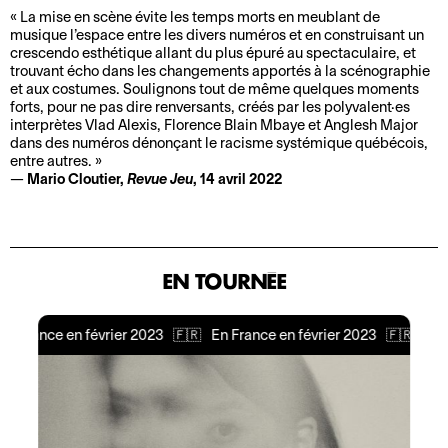
n
La mise en scène évite les temps morts en meublant de
t
musique l’espace entre les divers numéros et en construisant un
e
crescendo esthétique allant du plus épuré au spectaculaire, et
trouvant écho dans les changements apportés à la scénographie
n
et aux costumes. Soulignons tout de même quelques moments
c
forts, pour ne pas dire renversants, créés par les polyvalent·es
u
interprètes Vlad Alexis, Florence Blain Mbaye et Anglesh Major
dans des numéros dénonçant le racisme systémique québécois,
l
entre autres.
t
Mario Cloutier,
Revue Jeu
, 14 avril 2022
u
r
e
EN TOURNÉE
France en février 2023
🇫🇷
En France en février 2023
🇫🇷
En Fra