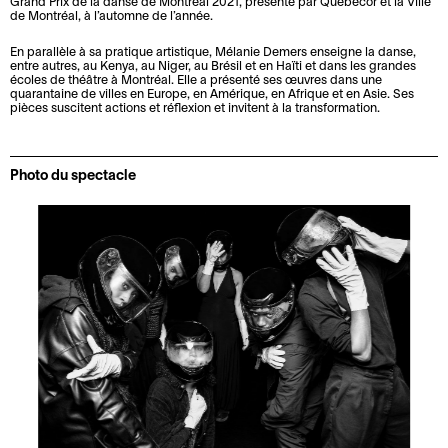
Grand Prix de la danse de Montréal 2021, présenté par Québecor et la Ville
l
r
t
d
de Montréal, à l’automne de l’année.
e
o
r
e
En parallèle à sa pratique artistique, Mélanie Demers enseigne la danse,
s
j
i
c
entre autres, au Kenya, au Niger, au Brésil et en Haïti et dans les grandes
m
e
écoles de théâtre à Montréal. Elle a présenté ses œuvres dans une
b
o
quarantaine de villes en Europe, en Amérique, en Afrique et en Asie. Ses
é
t
u
n
pièces suscitent actions et réflexion et invitent à la transformation.
d
s
e
f
i
z
i
Photo du spectacle
a
à
d
s
l
e
a
n
A
m
t
c
i
i
t
s
a
u
s
l
a
i
i
l
o
t
i
n
é
t
é
C