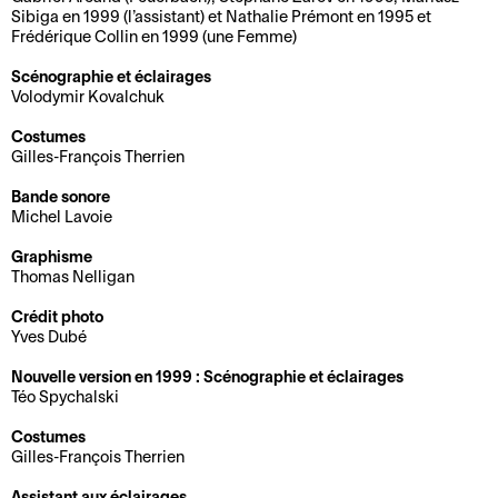
t
a
Sibiga en 1999 (l’assistant) et Nathalie Prémont en 1995 et
c
r
Frédérique Collin en 1999 (une Femme)
A
e
u
è
t
r
r
t
s
i
Scénographie et éclairages
c
i
é
Volodymir Kovalchuk
s
h
C
e
t
Costumes
R
L
i
a
e
i
Gilles-François Therrien
e
a
v
f
n
q
Bande sonore
n
b
e
é
l
u
Michel Lavoie
c
o
s
-
i
e
o
u
b
g
Graphisme
Thomas Nelligan
C
n
t
a
H
n
a
t
i
r
i
e
Crédit photo
l
r
q
d
s
Yves Dubé
e
T
e
u
u
t
Nouvelle version en 1999 : Scénographie et éclairages
n
a
s
e
P
o
Téo Spychalski
d
r
p
r
r
V
E
Costumes
r
i
u
o
i
Gilles-François Therrien
ê
n
i
f
b
s
q
t
c
e
s
l
Assistant aux éclairages