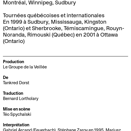
Montréal, Winnipeg, Sudbury
d
i
M
B
i
t
Tournées québécoises et internationales
a
i
r
é
En 1999 à Sudbury, Mississauga, Kingston
n
l
e
(Ontario) et Sherbrooke, Témiscamingue, Rouyn-
C
d
l
c
Noranda, Rimouski (Québec) en 2001 à Ottawa
o
a
e
t
(Ontario)
o
t
t
i
r
e
t
o
d
t
e
n
Production
o
d
r
Le Groupe de la Veillée
E
n
i
i
De
n
n
r
e
Tankred Dorst
t
é
e
B
C
Traduction
o
e
c
Bernard Lortholary
i
o
u
s
t
l
m
r
e
i
Mise en scène
l
m
Téo Spychalski
n
t
o
e
u
é
a
n
Interprétation
t
n
e
c
a
Gabriel Arcand (Feuerbach), Stéphane Zarov en 1995, Mariusz