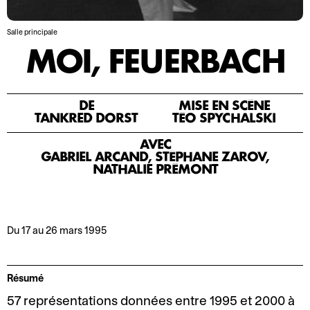
o
r
n
m
Salle principale
2
a
MOI, FEUERBACH
0
t
2
i
5
o
-
n
DE
MISE EN SCÈNE
TANKRED DORST
TÉO SPYCHALSKI
2
s
0
AVEC
A
L
2
GABRIEL ARCAND, STÉPHANE ZAROV,
c
e
NATHALIE PRÉMONT
6
c
P
M
e
r
o
s
o
Du 17 au 26 mars 1995
t
s
s
d
i
p
e
b
e
Résumé
l
i
r
57 représentations données entre 1995 et 2000 à
a
l
o