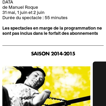
DATA
d
i
de Manuel Roque
M
B
i
t
31 mai, 1 juin et 2 juin
a
i
r
é
Durée du spectacle : 55 minutes
n
l
e
C
d
l
c
Les spectacles en marge de la programmation ne
o
a
e
t
sont pas inclus dans le forfait des abonnements
o
t
t
i
r
e
t
o
d
t
e
n
o
d
SAISON 2014-2015
r
E
n
i
i
n
n
r
e
t
é
e
B
C
o
e
c
i
o
u
s
t
l
m
r
e
i
l
m
n
t
o
e
u
é
a
n
t
n
e
c
a