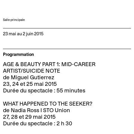
o
r
n
m
2
a
Salle principale
0
t
2
i
23 mai au 2 juin 2015
5
o
-
n
2
s
Programmation
0
AGE & BEAUTY PART 1: MID-CAREER
A
L
2
ARTIST/SUICIDE NOTE
c
e
6
de Miguel Gutierrez
c
P
23, 24 et 25 mai 2015
M
e
r
Durée du spectacle : 55 minutes
o
s
o
t
s
s
WHAT HAPPENED TO THE SEEKER?
d
i
p
de Nadia Ross I STO Union
e
b
27, 28 et 29 mai 2015
e
Durée du spectacle : 2 h 30
l
i
r
a
l
o