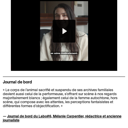
t
a
c
r
A
e
u
è
t
r
r
t
s
i
c
i
é
s
h
C
e
t
P
R
L
i
a
e
i
e
a
l
v
f
n
q
n
b
e
é
l
a
u
c
o
s
-
i
e
y
o
u
b
g
C
n
t
a
H
n
a
t
i
r
i
e
Journal de bord
l
r
q
d
s
« Le corps de l’animal sacrifié et suspendu de ses archives familiales
e
T
e
u
u
t
devient aussi celui de la performeuse, s’offrant sur scène à nos regards
M
majoritairement blancs ; également celui de la femme autochtone, hors
n
a
s
e
P
o
scène, qui compose avec les attentes, les perceptions fantaisistes et
u
d
r
p
différentes formes d’objectification. »
r
r
t
V
E
r
i
u
o
i
—
Journal de bord du Labo#6, Mélanie Carpentier, rédactrice et ancienne
e
ê
n
i
f
b
s
q
journaliste
t
c
e
s
l