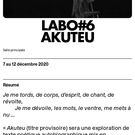
o
r
n
m
2
a
LABO#6
0
t
2
i
AKUTEU
5
o
-
n
Salle principale
2
s
0
7 au 12 décembre 2020
A
L
2
c
e
6
c
P
Résumé
M
e
r
Je me tords, de corps, d’esprit, de chant, de
o
s
o
révolte,
t
s
s
Je me dévoile, les mots, le ventre, me mets à
d
i
p
nu …
e
b
e
l
i
r
«
Akuteu
(titre provisoire) sera une exploration de
a
l
o
texte poétique autobiographique mis en