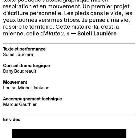
d
i
respiration et en mouvement. Un premier projet
M
B
i
t
d’écriture personnelle. Les pieds dans le vide, les
a
i
r
é
yeux tournés vers mes tripes. Je pense à ma vie,
n
l
e
respire le territoire. Cette histoire-là, c’est la
C
d
l
mienne, celle d’
Akuteu
. »
— Soleil Launière
c
o
a
e
t
o
t
t
i
Texte et performance
r
e
Soleil Launière
t
o
d
t
e
n
Conseil dramaturgique
o
d
r
Dany Boudreault
E
n
i
i
Mouvement
n
n
r
e
Louise-Michel Jackson
t
é
e
B
C
o
e
c
Accompagnement technique
Marcus Gauthier
i
o
u
s
t
l
m
r
e
i
En vidéo
l
m
n
t
o
e
u
é
a
n
t
n
e
c
a