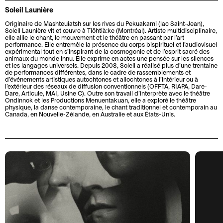
p
u
e
h
r
e
i
Soleil Launière
e
e
m
a
t
q
r
Originaire de Mashteuiatsh sur les rives du Pekuakami (lac Saint-Jean),
Soleil Launière vit et œuvre à Tiöhtià:ke (Montréal). Artiste multidisciplinaire,
e
n
É
f
u
o
elle allie le chant, le mouvement et le théâtre en passant par l’art
n
t
q
o
e
performance. Elle entremêle la présence du corps bispirituel et l’audiovisuel
expérimental tout en s’inspirant de la cosmogonie et de l’esprit sacré des
t
i
À
u
r
s
animaux du monde innu. Elle exprime en actes une pensée sur les silences
et les langages universels. Depuis 2008, Soleil a réalisé plus d’une trentaine
s
e
p
i
f
de performances différentes, dans le cadre de rassemblements et
A
e
r
d’événements artistiques autochtones et allochtones à l’intérieur ou à
r
p
a
l’extérieur des réseaux de diffusion conventionnels (OFFTA, RIAPA, Dare-
r
t
o
e
i
Dare, Articule, MAI, Usine C). Outre son travail d’interprète avec le théâtre
Ondinnok et les Productions Menuentakuan, elle a exploré le théâtre
L
t
a
x
e
t
physique, la danse contemporaine, le chant traditionnel et contemporain au
e
Canada, en Nouvelle-Zélande, en Australie et aux États-Unis.
i
c
i
t
s
p
s
c
m
C
r
G
t
e
i
A
o
r
e
s
t
j
L
o
s
s
é
e
e
u
e
o
t
D
G
p
n
i
e
r
e
r
r
S
v
o
s
é
e
o