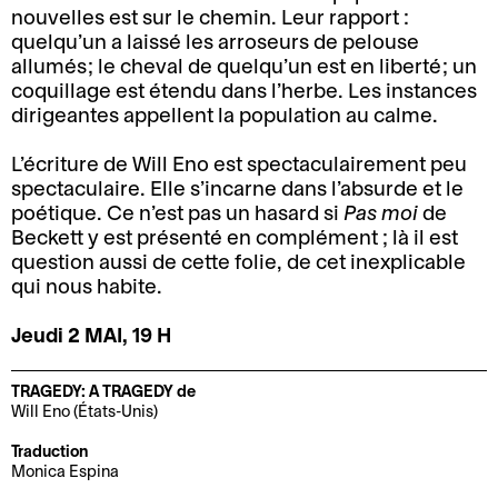
d
i
nouvelles est sur le chemin. Leur rapport :
M
B
quelqu’un a laissé les arroseurs de pelouse
i
t
a
allumés ; le cheval de quelqu’un est en liberté ; un
i
r
é
coquillage est étendu dans l’herbe. Les instances
n
l
e
dirigeantes appellent la population au calme.
C
d
l
c
o
a
e
t
L’écriture de Will Eno est spectaculairement peu
o
t
t
i
spectaculaire. Elle s’incarne dans l’absurde et le
r
e
t
o
poétique. Ce n’est pas un hasard si
Pas moi
de
d
t
e
n
Beckett y est présenté en complément ; là il est
o
d
r
question aussi de cette folie, de cet inexplicable
E
n
i
i
qui nous habite.
n
n
r
e
t
é
e
Jeudi 2 MAI, 19 H
B
C
o
e
c
i
o
u
s
t
TRAGEDY: A TRAGEDY de
l
m
r
e
i
Will Eno (États-Unis)
l
m
n
t
o
Traduction
e
u
é
a
n
Monica Espina
t
n
e
c
a