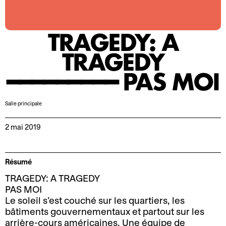
o
r
n
m
2
a
TRAGEDY: A
0
t
2
i
TRAGEDY
5
o
━━━━━━━━━ PAS MOI
-
n
2
s
0
Salle principale
A
L
2
c
e
6
2 mai 2019
c
P
M
e
r
o
s
o
Résumé
t
s
s
TRAGEDY: A TRAGEDY
d
i
p
PAS MOI
e
b
e
Le soleil s’est couché sur les quartiers, les
l
i
r
bâtiments gouvernementaux et partout sur les
a
l
o
arrière-cours américaines. Une équipe de