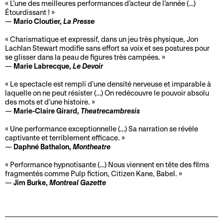
t
i
e
a
d
e
L’une des meilleures performances d’acteur de l’année (…)
e
v
Étourdissant !
t
n
e
Mario Cloutier,
La Presse
s
r
d
C
s
s
e
i
h
g
s
Charismatique et expressif, dans un jeu très physique, Jon
s
Lachlan Stewart modifie sans effort sa voix et ses postures pour
s
è
r
F
a
se glisser dans la peau de figures très campées.
t
q
e
a
l
Marie Labrecque,
Le Devoir
i
u
s
i
l
Le spectacle est rempli d’une densité nerveuse et imparable à
n
e
s
t
e
laquelle on ne peut résister (…) On redécouvre le pouvoir absolu
c
s
i
e
s
des mots et d’une histoire.
t
-
o
s
Marie-Claire Girard,
Theatrecambresis
P
i
c
n
u
Une performance exceptionnelle (…) Sa narration se révèle
o
o
a
n
captivante et terriblement efficace.
A
l
n
d
d
Daphné Bathalon,
Montheatre
p
i
s
e
o
Performance hypnotisante (…) Nous viennent en tête des films
p
t
a
n
fragmentés comme Pulp fiction, Citizen Kane, Babel.
D
e
i
u
Jim Burke,
Montreal Gazette
a
l
C
q
x
n
à
o
u
s
p
n
e