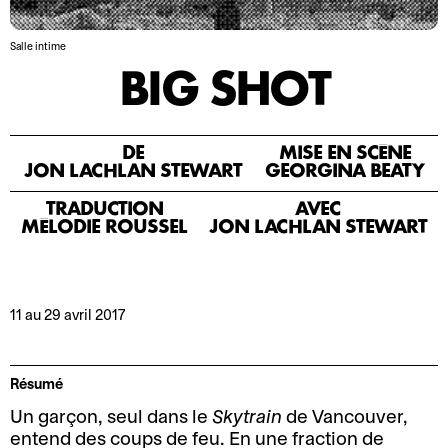
o
r
n
m
Salle intime
2
a
BIG SHOT
0
t
2
i
5
o
-
n
DE
MISE EN SCÈNE
JON LACHLAN STEWART
GEORGINA BEATY
2
s
0
TRADUCTION
AVEC
A
L
2
MÉLODIE ROUSSEL
JON LACHLAN STEWART
c
e
6
c
P
M
e
r
11 au 29 avril 2017
o
s
o
t
s
s
d
i
p
Résumé
e
b
e
l
i
r
Un garçon, seul dans le
Skytrain
de Vancouver,
a
l
entend des coups de feu. En une fraction de
o