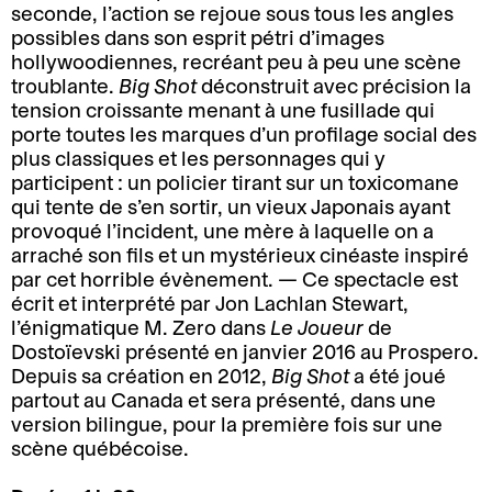
seconde, l’action se rejoue sous tous les angles
d
i
possibles dans son esprit pétri d’images
M
B
i
t
hollywoodiennes, recréant peu à peu une scène
a
i
r
é
troublante.
Big Shot
déconstruit avec précision la
n
l
e
tension croissante menant à une fusillade qui
C
d
l
c
porte toutes les marques d’un profilage social des
o
a
e
t
plus classiques et les personnages qui y
o
t
t
i
participent : un policier tirant sur un toxicomane
r
e
t
o
qui tente de s’en sortir, un vieux Japonais ayant
d
t
e
n
provoqué l’incident, une mère à laquelle on a
o
d
r
arraché son fils et un mystérieux cinéaste inspiré
E
n
i
i
par cet horrible évènement. — Ce spectacle est
n
n
r
e
écrit et interprété par Jon Lachlan Stewart,
l’énigmatique M. Zero dans
Le Joueur
de
t
é
e
B
Dostoïevski présenté en janvier 2016 au Prospero.
C
o
e
c
Depuis sa création en 2012,
Big Shot
a été joué
i
o
u
s
t
partout au Canada et sera présenté, dans une
l
m
r
e
i
version bilingue, pour la première fois sur une
l
m
n
t
o
scène québécoise.
e
u
é
a
n
t
n
e
c
a