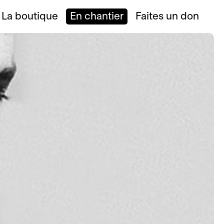
La boutique
En chantier
Faites un don
Ouvrir
le
menu